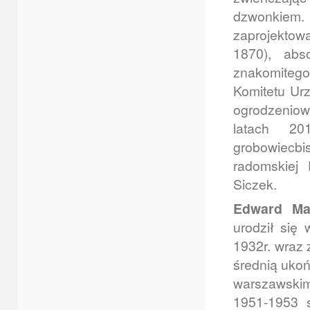
dzwonkiem
zaprojektow
1870), abs
znakomitego
Komitetu Urz
ogrodzenio
latach 20
grobowiecbi
radomskiej 
Siczek.
Edward Mat
urodził się 
1932r. wraz 
średnią ukoń
warszawskim
1951-1953 s