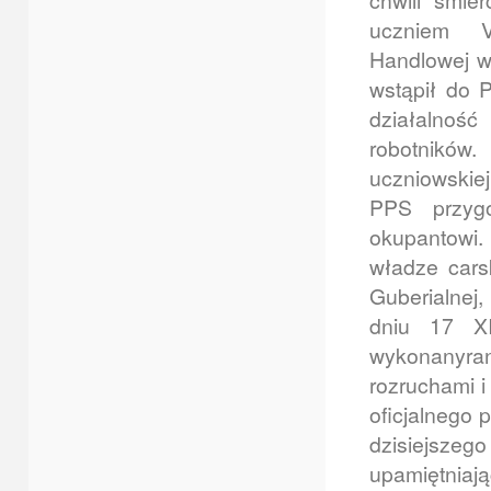
chwili śmier
uczniem V
Handlowej w
wstąpił do 
działalnoś
robotników.
uczniowskie
PPS przygo
okupantowi.
władze cars
Guberialnej
dniu 17 XI
wykonanyran
rozruchami i
oficjalnego
dzisiejsze
upamiętniaj