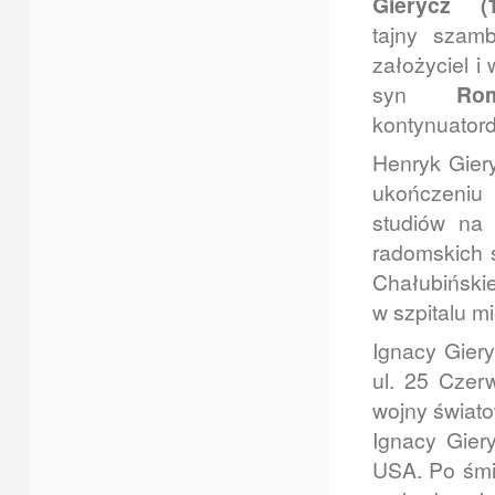
Gierycz
(
tajny szam
założyciel i
syn
Ro
kontynuatord
Henryk Gier
ukończeniu
studiów na 
radomskich 
Chałubiński
w szpitalu m
Ignacy Giery
ul. 25 Czer
wojny świato
Ignacy Gier
USA. Po śmie