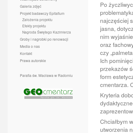
Po życzliwy
Galeria zdjęć
problematyk
Projekt badawczy Epitafium
najczęściej 
Założenia projektu
Efekty projektu
jasna, doty
Nagroda Świętego Kazimierza
nim wyjaśnie
Groby i nagrobki po renowacji
oraz fachowy
Media o nas
czy „palmeta
Kontakt
Ich pominięc
Prawa autorskie
przekazów śc
form estetyc
Parafia św. Wacława w Radomiu
cmentarza. C
Kryteria dob
dydaktyczne 
zaprezentowa
Chciałbym w
utworzenia n