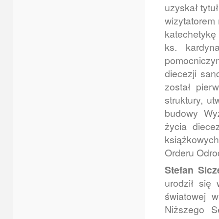
uzyskał tytuł
wizytatorem 
katechetykę 
ks. kardyn
pomocniczym
diecezji san
został pier
struktury, u
budowy Wyż
życia diece
książkowych
Orderu Odrod
Stefan Sicz
urodził się
światowej w
Niższego S