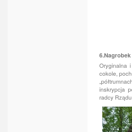
6.Nagrobek
Oryginalna 
cokole, poch
„półtrumnach
inskrypcja 
radcy Rządu 