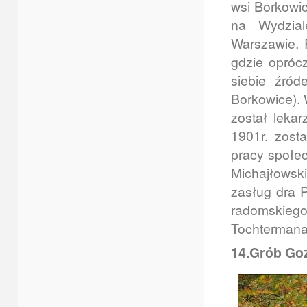
wsi Borkowi
na Wydzia
Warszawie. 
gdzie oprócz
siebie źró
Borkowice). 
został leka
1901r. zost
pracy społec
Michajłowsk
zasług dra 
radomskiego 
Tochtermana,
14.Grób Go