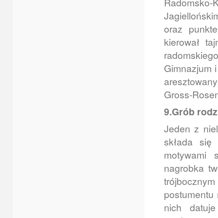
Radomsko-K
Jagielloński
oraz punkt
kierował ta
radomskiego
Gimnazjum i 
aresztowan
Gross-Rosen
9.Grób rodz
Jeden z nie
składa się
motywami s
nagrobka tw
trójboczn
postumentu 
nich datuj