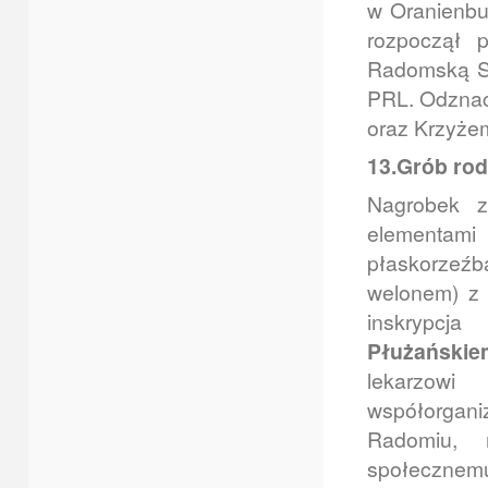
w Oranienbu
rozpoczął 
Radomską Sp
PRL. Odznac
oraz Krzyżem
13.Grób rod
Nagrobek z
elementam
płaskorzeź
welonem) z 
inskrypcj
Płużańskie
lekarzow
współorgani
Radomiu, 
społecznemu