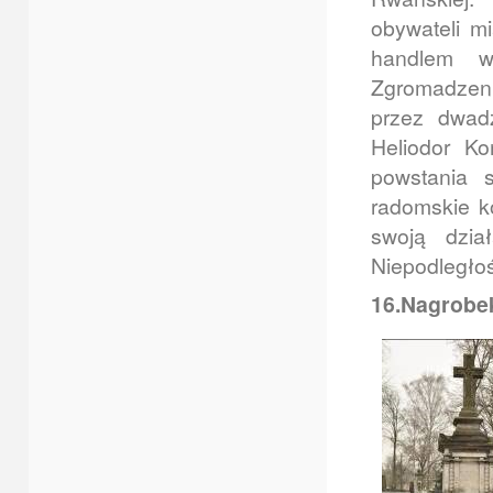
obywateli mi
handlem wi
Zgromadzeni
przez dwadz
Heliodor Ko
powstania 
radomskie k
swoją dzia
Niepodległoś
16.Nagrobek