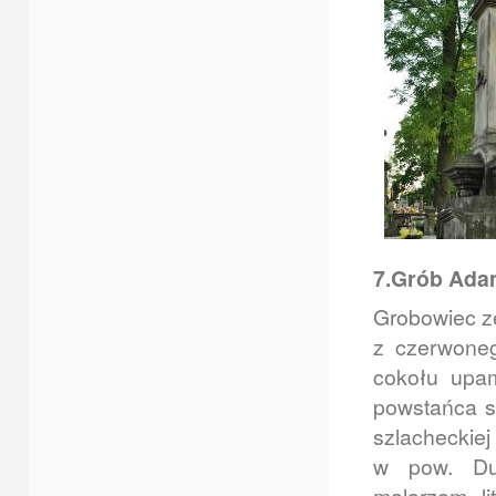
7.Grób Adam
Grobowiec z
z czerwoneg
cokołu upam
powstańca s
szlacheckiej
w pow. Dub