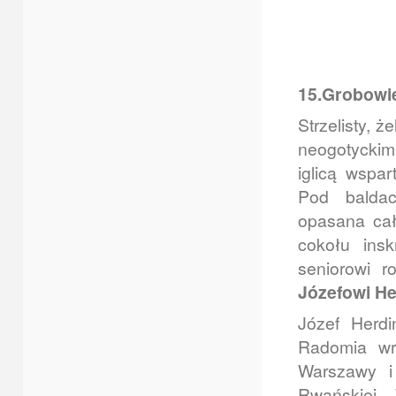
15.Grobowi
Strzelisty, 
neogotycki
iglicą wspar
Pod balda
opasana ca
cokołu ins
seniorowi 
Józefowi He
Józef Herd
Radomia wr
Warszawy i
Rwańskiej.