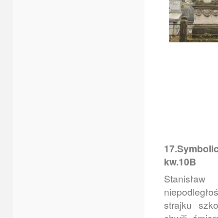
17.Symbolic
kw.10B
Stanisław
niepodległ
strajku sz