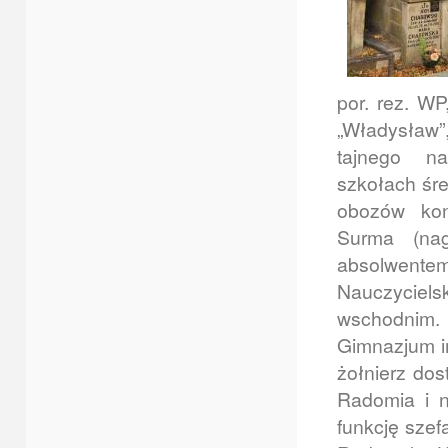
por. rez. W
„Władysław”
tajnego n
szkołach śre
obozów konc
Surma (nag
absolwente
Nauczyciels
wschodnim. 
Gimnazjum i
żołnierz dos
Radomia i n
funkcję szef