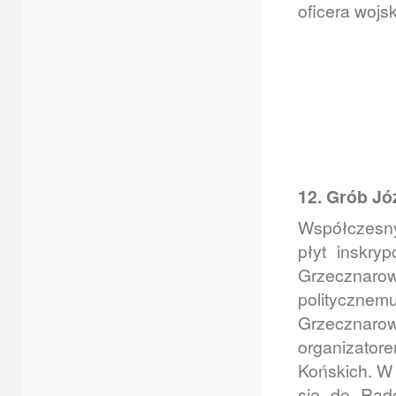
oficera wojs
12. Grób Jó
Współczesny
płyt inskry
Grzecznarow
politycznemu
Grzecznaro
organizator
Końskich. W
się do Rad