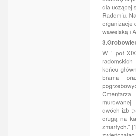
dla uczącej 
Radomiu. Na 
organizacje 
wawelską i 
3.Grobowie
W 1 poł XIX
radomskich
końcu główne
brama ora
pogrzebowy
Cmentarza 
murowanej 
dwóch izb :>
drugą na ka
zmarłych.” 
zwieńczając