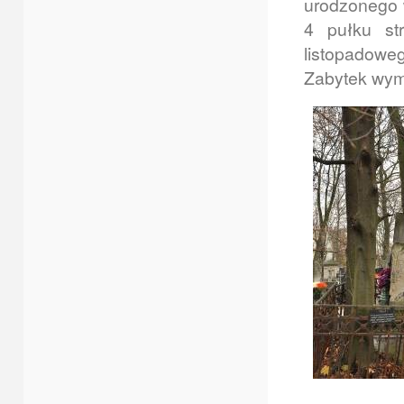
urodzonego
4 pułku str
listopadowe
Zabytek wym