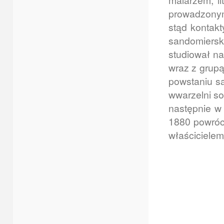
malarzem, li
prowadzony
stąd kontak
sandomier
studiował na
wraz z grupą
powstaniu są
wwarzelni so
następnie w
1880 powróci
właściciele