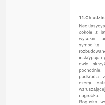
11.Chludziń
Neoklasycy
cokole z la
wysokim p
symboliką.
rozbudowa
inskrypcje i
dwie skrz
pochodnie
podkreśla 
czemu dał
wzruszające
nagrobka.
Roguska wd