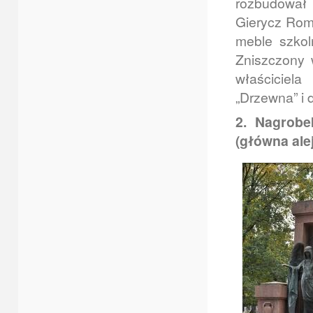
rozbudował 
Gierycz Romu
meble szkoln
Zniszczony 
właściciel
„Drzewna” i 
2. Nagrobe
(główna ale