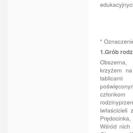
edukacyjnych
* Oznaczenie
1.Grób rodz
Obszerna,
krzyżem na 
tablicami
poświęco
członkom 
rodzinyprz
iwłaścicieli
Prędocinka,
Wśród nich 