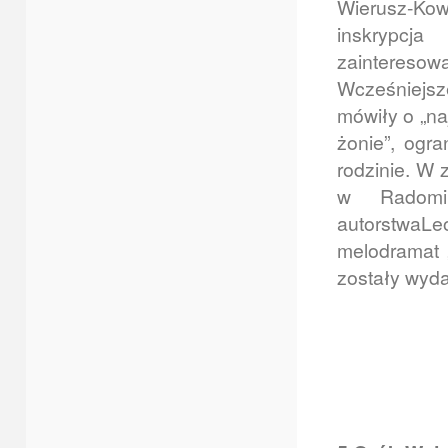
Wierusz-Kowa
inskrypcj
zaintereso
Wcześniejsz
mówiły o „na
żonie”, ogra
rodzinie. W z
w Radomi
autorstwa
melodramat 
zostały wyd