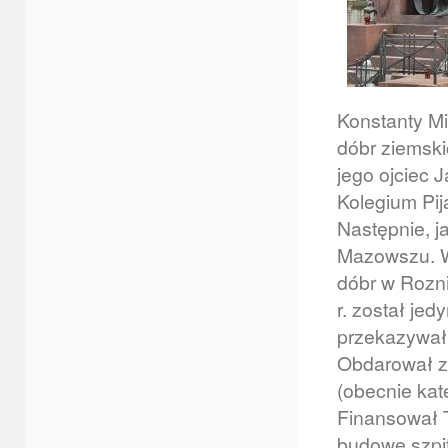
Konstanty Mi
dóbr ziemski
jego ojciec 
Kolegium Pij
Następnie, j
Mazowszu. W
dóbr w Rozn
r. został je
przekazywał 
Obdarował z
(obecnie kat
Finansował 
budowę szpit