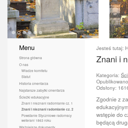
1
2
3
4
5
6
Menu
Jesteś tutaj:
Znani i 
Strona główna
O nas
Władze komitetu
Kategoria:
Śc
Statut
Opublikowano:
Historia cmentarza
Odsłony: 161
Najstarsze zabytki cmentarza
Ścieżki edukacyjne
Zgodnie z za
Znani i nieznani radomianie cz. 1
edukacyjnymi
Znani i nieznani radomianie cz. 2
wstępie do c
Powstanie Styczniowe radomscy
weterani 1863 roku
będącą drugą
Ważniejsze dokumenty