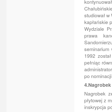
kontynuow
Chałubiński
studiował w
kapłańskie p
Wydziale P
prawa kan
Sandomierzu
seminarium 
1992 został
pełniąc równ
administrato
po nominacj
4.Nagrobek 
Nagrobek ze
płytowej z m
inskrypcja p